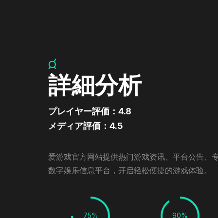
詳細分析
プレイヤー評価：4.8
メディア評価：4.5
爱游戏官方网站提供热门游戏资讯、平台公告、
数字娱乐信息平台，开启轻松便捷的游戏体验。
75%
90%