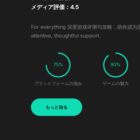
メディア評価：4.5
For everything 深度游戏评测与攻略，助你成为游戏达
attentive, thoughtful support.
75%
90%
プラットフォームの強み
ゲームの魅力
もっと知る