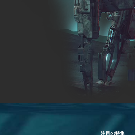
注目の特集