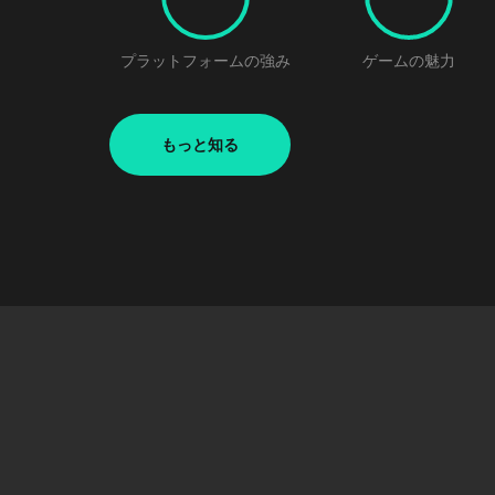
プラットフォームの強み
ゲームの魅力
もっと知る