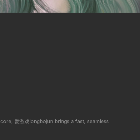
 爱游戏longbojun brings a fast, seamless