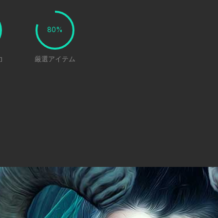
80%
力
厳選アイテム